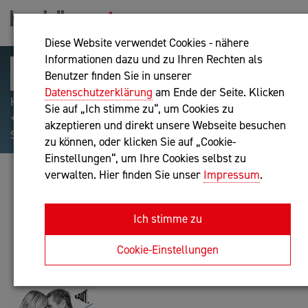
Diese Website verwendet Cookies - nähere
Informationen dazu und zu Ihren Rechten als
Benutzer finden Sie in unserer
Datenschutzerklärung
am Ende der Seite. Klicken
Hilfreiche Suchparameter: Begriff einschließen:
Sie auf „Ich stimme zu“, um Cookies zu
+webshop, Begriff ausschließen: -webshop, Exakter
akzeptieren und direkt unsere Webseite besuchen
Suchbegriff: "internet of things"
zu können, oder klicken Sie auf „Cookie-
Einstellungen“, um Ihre Cookies selbst zu
verwalten. Hier finden Sie unser
Impressum
.
HÖRETZEDER HR E.U.
Unternehmensberatung
Ich stimme zu
Anfrage oder Rückruf
Cookie-Einstellungen