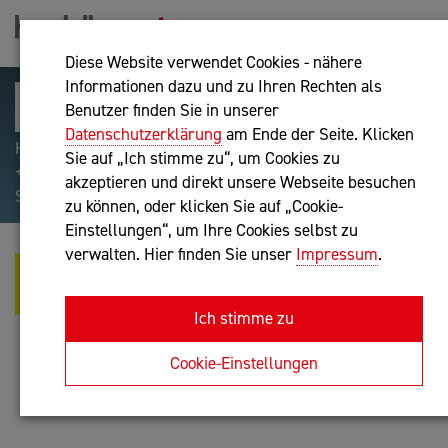
Diese Website verwendet Cookies - nähere
Informationen dazu und zu Ihren Rechten als
Benutzer finden Sie in unserer
Datenschutzerklärung
am Ende der Seite. Klicken
Hilfreiche Suchparameter: Begriff einschließen:
Sie auf „Ich stimme zu“, um Cookies zu
+webshop, Begriff ausschließen: -webshop, Exakter
akzeptieren und direkt unsere Webseite besuchen
Suchbegriff: "internet of things"
zu können, oder klicken Sie auf „Cookie-
Einstellungen“, um Ihre Cookies selbst zu
verwalten. Hier finden Sie unser
Impressum
.
MOTIV PERSONAL CONSULTING
GMBH
Ich stimme zu
Unternehmensberatung
Cookie-Einstellungen
Anfrage oder Rückruf