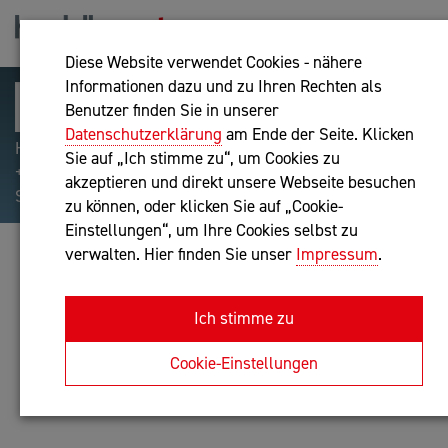
Diese Website verwendet Cookies - nähere
Informationen dazu und zu Ihren Rechten als
Benutzer finden Sie in unserer
Datenschutzerklärung
am Ende der Seite. Klicken
Hilfreiche Suchparameter: Begriff einschließen:
Sie auf „Ich stimme zu“, um Cookies zu
+webshop, Begriff ausschließen: -webshop, Exakter
akzeptieren und direkt unsere Webseite besuchen
Suchbegriff: "internet of things"
zu können, oder klicken Sie auf „Cookie-
Einstellungen“, um Ihre Cookies selbst zu
verwalten. Hier finden Sie unser
Impressum
.
KARL MÖSTL
Unternehmensberatung
Ich stimme zu
Anfrage oder Rückruf
Cookie-Einstellungen