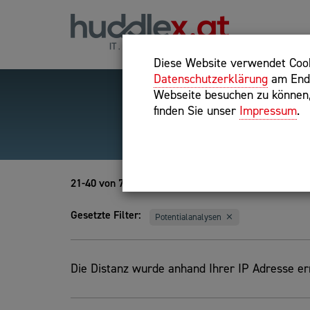
Diese Website verwendet Cooki
Datenschutzerklärung
am Ende
Webseite besuchen zu können, 
finden Sie unser
Impressum
.
Hilfreiche Suchparameter
Exakter Suchbegriff: "inte
21-40 von 78
Gesetzte Filter:
Potentialanalysen
Die Distanz wurde anhand Ihrer IP Adresse erm