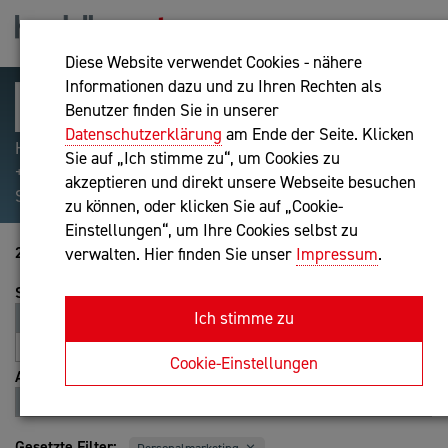
Diese Website verwendet Cookies - nähere
Informationen dazu und zu Ihren Rechten als
Benutzer finden Sie in unserer
Datenschutzerklärung
am Ende der Seite. Klicken
Hilfreiche Suchparameter: Begriff einschließen:
Sie auf „Ich stimme zu“, um Cookies zu
+webshop, Begriff ausschließen: -webshop, Exakter
akzeptieren und direkt unsere Webseite besuchen
Suchbegriff: "internet of things"
zu können, oder klicken Sie auf „Cookie-
Einstellungen“, um Ihre Cookies selbst zu
21-40 von 173
verwalten. Hier finden Sie unser
Impressum
.
Sortierung
Ich stimme zu
Relevanz
Entfernung
A-Z
Z-A
Cookie-Einstellungen
Ansicht
Liste
Karte
Gesetzte Filter: