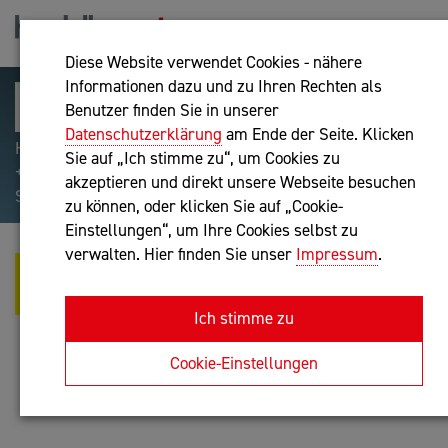
Diese Website verwendet Cookies - nähere
Informationen dazu und zu Ihren Rechten als
Benutzer finden Sie in unserer
Datenschutzerklärung
am Ende der Seite. Klicken
Hilfreiche Suchparameter: Begriff einschließen:
Sie auf „Ich stimme zu“, um Cookies zu
+webshop, Begriff ausschließen: -webshop, Exakter
akzeptieren und direkt unsere Webseite besuchen
Suchbegriff: "internet of things"
zu können, oder klicken Sie auf „Cookie-
Einstellungen“, um Ihre Cookies selbst zu
verwalten. Hier finden Sie unser
Impressum
.
FEINER LADEN E.U. - BERATEN -
ENTWICKELN - REFLEKTIEREN
Ich stimme zu
Unternehmensberatung
Cookie-Einstellungen
Anfrage oder Rückruf