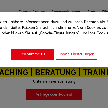
Experts Groups
Veranstaltungen
Blog
Fö
es - nähere Informationen dazu und zu Ihren Rechten als B
 der Seite. Klicken Sie auf „Ich stimme zu“, um Cookies zu 
oder klicken Sie auf „Cookie-Einstellungen“, um Ihre Cookie
: Begriff einschließen: +webshop, Begriff ausschließen: -we
rnet of things"
Ich stimme zu
Cookie-Einstellungen
OACHING | BERATUNG | TRAIN
Unternehmensberatung
Anfrage oder Rückruf