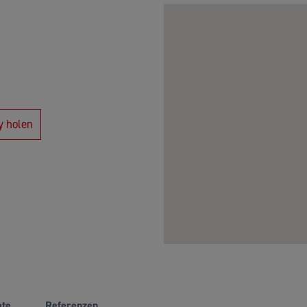
y holen
ate
Referenzen