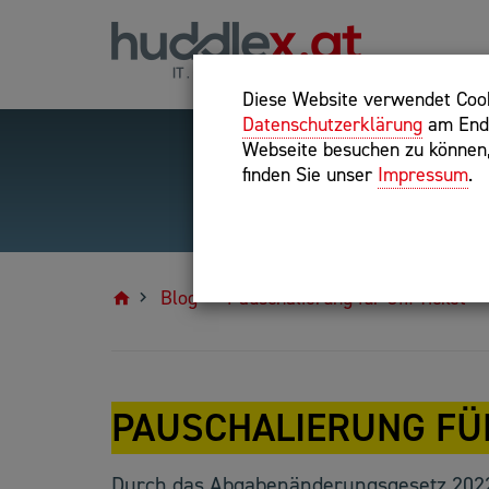
Diese Website verwendet Cooki
Datenschutzerklärung
am Ende
Webseite besuchen zu können, 
finden Sie unser
Impressum
.
Hilfreiche Suchparameter
Exakter Suchbegriff: "inte
Blog
Pauschalierung für Öffi-Ticket
PAUSCHALIERUNG FÜR
Durch das Abgabenänderungsgesetz 2022 