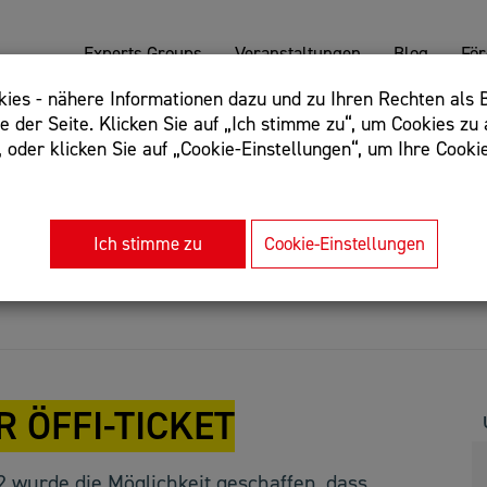
Experts Groups
Veranstaltungen
Blog
Fö
es - nähere Informationen dazu und zu Ihren Rechten als B
 der Seite. Klicken Sie auf „Ich stimme zu“, um Cookies zu 
oder klicken Sie auf „Cookie-Einstellungen“, um Ihre Cookie
: Begriff einschließen: +webshop, Begriff ausschließen: -we
rnet of things"
Ich stimme zu
Cookie-Einstellungen
 ÖFFI-TICKET
wurde die Möglichkeit geschaffen, dass