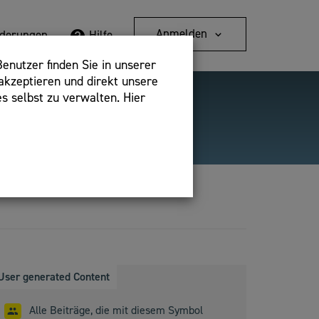
Anmelden
rderungen
Hilfe
enutzer finden Sie in unserer
akzeptieren und direkt unsere
s selbst zu verwalten. Hier
Detailsuche
bshop,
User generated Content
Alle Beiträge, die mit diesem Symbol