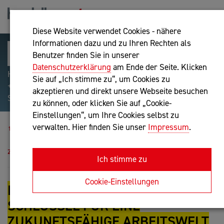
Diese Website verwendet Cookies - nähere
Informationen dazu und zu Ihren Rechten als
Benutzer finden Sie in unserer
Datenschutzerklärung
am Ende der Seite. Klicken
Hilfreiche Suchparameter: Begriff einschließen:
Sie auf „Ich stimme zu“, um Cookies zu
+webshop, Begriff ausschließen: -webshop, Exakter
akzeptieren und direkt unsere Webseite besuchen
Suchbegriff: "internet of things"
zu können, oder klicken Sie auf „Cookie-
Einstellungen“, um Ihre Cookies selbst zu
Blog
verwalten. Hier finden Sie unser
Impressum
.
Diversity Management als Schlüssel für eine
zukunftsfähige Arbeitswelt
Ich stimme zu
Cookie-Einstellungen
DIVERSITY MANAGEMENT ALS
SCHLÜSSEL FÜR EINE
ZUKUNFTSFÄHIGE ARBEITSWELT