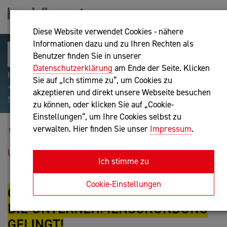
Diese Website verwendet Cookies - nähere
Informationen dazu und zu Ihren Rechten als
Benutzer finden Sie in unserer
Datenschutzerklärung
am Ende der Seite. Klicken
Hilfreiche Suchparameter: Begriff einschließen:
Sie auf „Ich stimme zu“, um Cookies zu
+webshop, Begriff ausschließen: -webshop, Exakter
akzeptieren und direkt unsere Webseite besuchen
Suchbegriff: "internet of things"
zu können, oder klicken Sie auf „Cookie-
Einstellungen“, um Ihre Cookies selbst zu
Blog
verwalten. Hier finden Sie unser
Impressum
.
Ohne Zufall zum Erfolg - wie die
Unternehmensgründung gelingt!
Ich stimme zu
Cookie-Einstellungen
OHNE ZUFALL ZUM ERFOLG - WIE
DIE UNTERNEHMENSGRÜNDUNG
GELINGT!