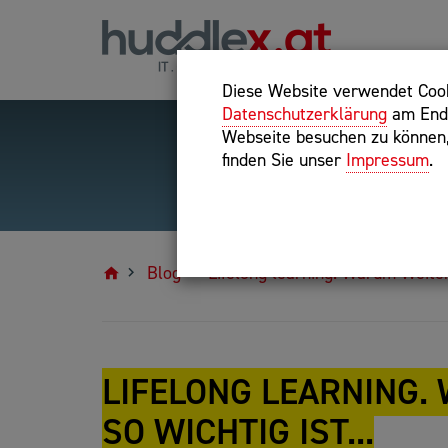
Diese Website verwendet Cooki
Datenschutzerklärung
am Ende
Webseite besuchen zu können, 
finden Sie unser
Impressum
.
Hilfreiche Suchparameter
Exakter Suchbegriff: "inte
Blog
Lifelong learning. Warum Weiterb
LIFELONG LEARNING
SO WICHTIG IST...