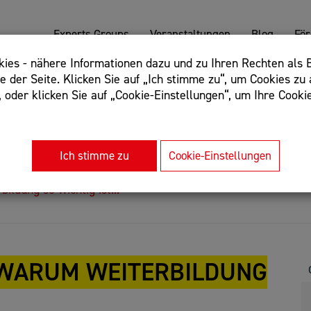
Experts Groups
Veranstaltungen
Blog
Fö
es - nähere Informationen dazu und zu Ihren Rechten als B
 der Seite. Klicken Sie auf „Ich stimme zu“, um Cookies zu 
oder klicken Sie auf „Cookie-Einstellungen“, um Ihre Cookie
: Begriff einschließen: +webshop, Begriff ausschließen: -we
rnet of things"
Ich stimme zu
Cookie-Einstellungen
ildung so wichtig ist...
. WARUM WEITERBILDUNG