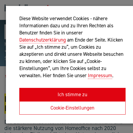
Diese Website verwendet Cookies - nähere
Informationen dazu und zu Ihren Rechten als
Benutzer finden Sie in unserer
Datenschutzerklärung
am Ende der Seite. Klicken
Hilfreiche Suchparameter: Begriff einschließen:
Sie auf „Ich stimme zu“, um Cookies zu
+webshop, Begriff ausschließen: -webshop, Exakter
akzeptieren und direkt unsere Webseite besuchen
Suchbegriff: "internet of things"
zu können, oder klicken Sie auf „Cookie-
Einstellungen“, um Ihre Cookies selbst zu
Blog
Homeoffice als Betriebsstätte?
verwalten. Hier finden Sie unser
Impressum
.
Ich stimme zu
HOMEOFFICE ALS
BETRIEBSSTÄTTE?
Cookie-Einstellungen
Die zunehmende Mobilität von Arbeitnehmern und
die stärkere Nutzung von Homeoffice nach 2020