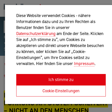
Diese Website verwendet Cookies - nähere
Informationen dazu und zu Ihren Rechten als
Benutzer finden Sie in unserer
Datenschutzerklärung
am Ende der Seite. Klicken
Hilfreiche Suchparameter: Begriff einschließen:
Sie auf „Ich stimme zu“, um Cookies zu
+webshop, Begriff ausschließen: -webshop, Exakter
akzeptieren und direkt unsere Webseite besuchen
Suchbegriff: "internet of things"
zu können, oder klicken Sie auf „Cookie-
Einstellungen“, um Ihre Cookies selbst zu
Blog
verwalten. Hier finden Sie unser
Impressum
.
Future Leadership: Warum Führung am System
scheitert – nicht an den Menschen
Ich stimme zu
Cookie-Einstellungen
FUTURE LEADERSHIP: WARUM
FÜHRUNG AM SYSTEM SCHEITERT
– NICHT AN DEN MENSCHEN