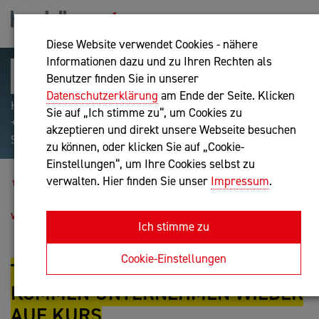
Diese Website verwendet Cookies - nähere
Informationen dazu und zu Ihren Rechten als
Benutzer finden Sie in unserer
Datenschutzerklärung
am Ende der Seite. Klicken
Hilfreiche Suchparameter: Begriff einschließen:
Sie auf „Ich stimme zu“, um Cookies zu
+webshop, Begriff ausschließen: -webshop, Exakter
akzeptieren und direkt unsere Webseite besuchen
Suchbegriff: "internet of things"
zu können, oder klicken Sie auf „Cookie-
Einstellungen“, um Ihre Cookies selbst zu
Blog
verwalten. Hier finden Sie unser
Impressum
.
Turnaround Management: So kommen Unternehmen
wieder auf Kurs
Ich stimme zu
Cookie-Einstellungen
TURNAROUND MANAGEMENT: SO
KOMMEN UNTERNEHMEN WIEDER
AUF KURS