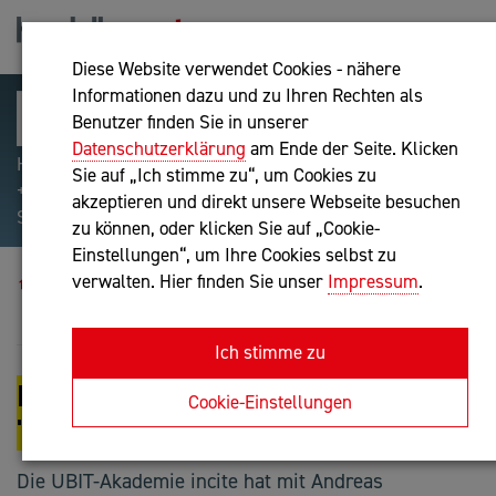
Diese Website verwendet Cookies - nähere
Informationen dazu und zu Ihren Rechten als
Benutzer finden Sie in unserer
Datenschutzerklärung
am Ende der Seite. Klicken
Hilfreiche Suchparameter: Begriff einschließen:
Sie auf „Ich stimme zu“, um Cookies zu
+webshop, Begriff ausschließen: -webshop, Exakter
akzeptieren und direkt unsere Webseite besuchen
Suchbegriff: "internet of things"
zu können, oder klicken Sie auf „Cookie-
Einstellungen“, um Ihre Cookies selbst zu
Blog
verwalten. Hier finden Sie unser
Impressum
.
Die Zukunft geht Richtung "Micro Learning"
Ich stimme zu
DIE ZUKUNFT GEHT RICHTUNG
Cookie-Einstellungen
"MICRO LEARNING"
Die UBIT-Akademie incite hat mit Andreas