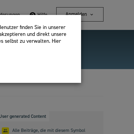
Anmelden
rderungen
Hilfe
enutzer finden Sie in unserer
akzeptieren und direkt unsere
s selbst zu verwalten. Hier
Detailsuche
bshop,
User generated Content
Alle Beiträge, die mit diesem Symbol