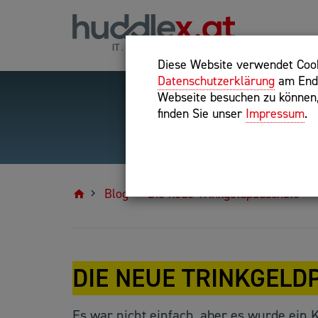
Diese Website verwendet Cooki
Datenschutzerklärung
am Ende
Webseite besuchen zu können, 
finden Sie unser
Impressum
.
Hilfreiche Suchparameter
Exakter Suchbegriff: "inte
Blog
Die neue Trinkgeldpauschale
DIE NEUE TRINKGELD
Es war nicht einfach, aber es wurde ein