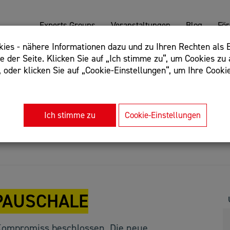
Experts Groups
Veranstaltungen
Blog
Fö
es - nähere Informationen dazu und zu Ihren Rechten als B
 der Seite. Klicken Sie auf „Ich stimme zu“, um Cookies zu 
oder klicken Sie auf „Cookie-Einstellungen“, um Ihre Cookie
: Begriff einschließen: +webshop, Begriff ausschließen: -we
rnet of things"
Ich stimme zu
Cookie-Einstellungen
PAUSCHALE
 Kompromiss beschlossen. Die neue