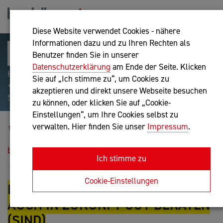
Diese Website verwendet Cookies - nähere
Informationen dazu und zu Ihren Rechten als
Benutzer finden Sie in unserer
Datenschutzerklärung
am Ende der Seite. Klicken
Hilfreiche Suchparameter: Begriff einschließen:
Sie auf „Ich stimme zu“, um Cookies zu
+webshop, Begriff ausschließen: -webshop, Exakter
akzeptieren und direkt unsere Webseite besuchen
Suchbegriff: "internet of things"
zu können, oder klicken Sie auf „Cookie-
Einstellungen“, um Ihre Cookies selbst zu
Blog
verwalten. Hier finden Sie unser
Impressum
.
Die Chance im Wandel: Wie wir auch in Zukunft gut
beraten (sind)
Ich stimme zu
Cookie-Einstellungen
DIE CHANCE IM WANDEL: WIE WIR
AUCH IN ZUKUNFT GUT BERATEN
(SIND)