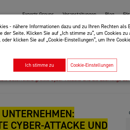
Experts Groups
Veranstaltungen
Blog
Fö
es - nähere Informationen dazu und zu Ihren Rechten als B
 der Seite. Klicken Sie auf „Ich stimme zu“, um Cookies zu 
oder klicken Sie auf „Cookie-Einstellungen“, um Ihre Cookie
: Begriff einschließen: +webshop, Begriff ausschließen: -we
rnet of things"
Ich stimme zu
Cookie-Einstellungen
n: Österreichs größte Cyber-Attacke und die Learnings dar
M UNTERNEHMEN:
E CYBER-ATTACKE UND D