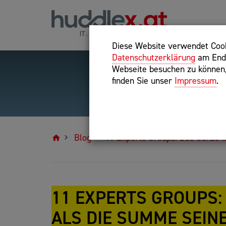
Diese Website verwendet Cooki
Datenschutzerklärung
am Ende
Webseite besuchen zu können, 
finden Sie unser
Impressum
.
Hilfreiche Suchparameter
Exakter Suchbegriff: "inte
Blog
11 Experts Groups: Das Ganze i
11 EXPERTS GROUPS:
ALS DIE SUMME SEINE