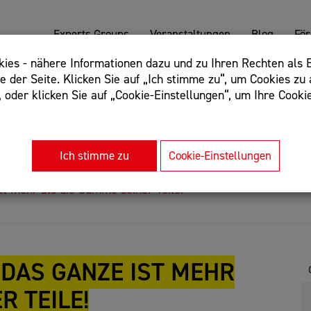
Experts Groups
Veranstaltungen
Blog
Fö
es - nähere Informationen dazu und zu Ihren Rechten als B
 der Seite. Klicken Sie auf „Ich stimme zu“, um Cookies zu 
oder klicken Sie auf „Cookie-Einstellungen“, um Ihre Cookie
: Begriff einschließen: +webshop, Begriff ausschließen: -we
rnet of things"
Ich stimme zu
Cookie-Einstellungen
st mehr als die Summe seiner Teile!
 DAS GANZE IST MEHR
R TEILE!