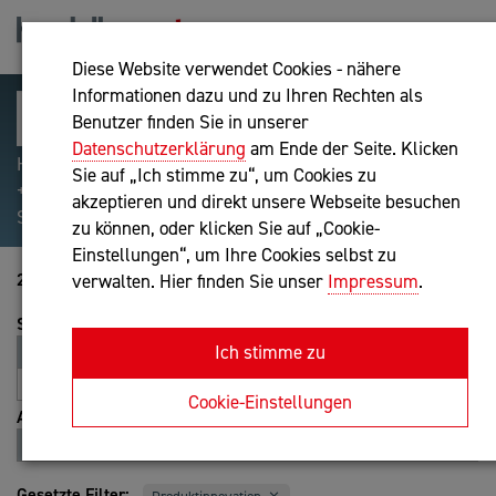
Diese Website verwendet Cookies - nähere
Informationen dazu und zu Ihren Rechten als
Benutzer finden Sie in unserer
Datenschutzerklärung
am Ende der Seite. Klicken
Hilfreiche Suchparameter: Begriff einschließen:
Sie auf „Ich stimme zu“, um Cookies zu
+webshop, Begriff ausschließen: -webshop, Exakter
akzeptieren und direkt unsere Webseite besuchen
Suchbegriff: "internet of things"
zu können, oder klicken Sie auf „Cookie-
Einstellungen“, um Ihre Cookies selbst zu
21-40 von 82
verwalten. Hier finden Sie unser
Impressum
.
Sortierung
Ich stimme zu
Relevanz
Entfernung
A-Z
Z-A
Cookie-Einstellungen
Ansicht
Liste
Karte
Gesetzte Filter: