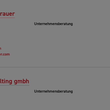
erauer
Unternehmensberatung
m
er.com
ulting gmbh
Unternehmensberatung