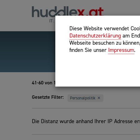
Diese Website verwendet Cooki
Datenschutzerklärung
am Ende
Webseite besuchen zu können, 
finden Sie unser
Impressum
.
Hilfreiche Suchparameter
Exakter Suchbegriff: "inte
41-60 von 186
Gesetzte Filter:
Personalpolitik
Die Distanz wurde anhand Ihrer IP Adresse erm