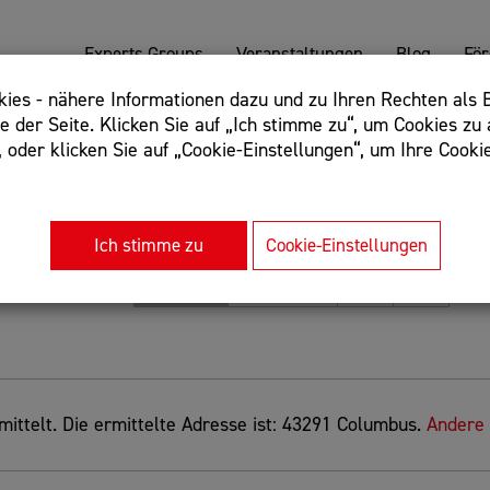
Experts Groups
Veranstaltungen
Blog
Fö
es - nähere Informationen dazu und zu Ihren Rechten als B
 der Seite. Klicken Sie auf „Ich stimme zu“, um Cookies zu 
oder klicken Sie auf „Cookie-Einstellungen“, um Ihre Cookie
: Begriff einschließen: +webshop, Begriff ausschließen: -we
rnet of things"
Ich stimme zu
Cookie-Einstellungen
Sortierung
Relevanz
Entfernung
A-Z
Z-A
ittelt. Die ermittelte Adresse ist: 43291 Columbus.
Andere