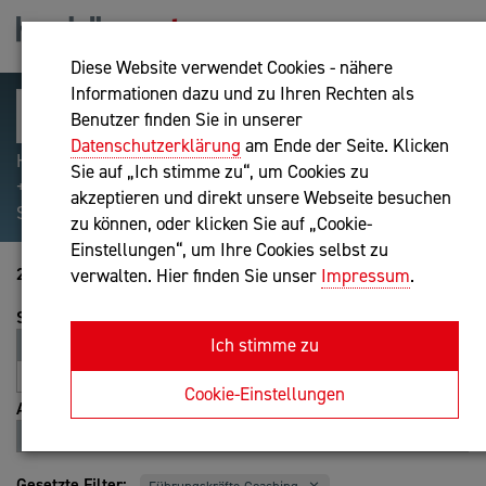
Diese Website verwendet Cookies - nähere
Informationen dazu und zu Ihren Rechten als
Benutzer finden Sie in unserer
Datenschutzerklärung
am Ende der Seite. Klicken
Hilfreiche Suchparameter: Begriff einschließen:
Sie auf „Ich stimme zu“, um Cookies zu
+webshop, Begriff ausschließen: -webshop, Exakter
akzeptieren und direkt unsere Webseite besuchen
Suchbegriff: "internet of things"
zu können, oder klicken Sie auf „Cookie-
Einstellungen“, um Ihre Cookies selbst zu
21-40 von 179
verwalten. Hier finden Sie unser
Impressum
.
Sortierung
Ich stimme zu
Relevanz
Entfernung
A-Z
Z-A
Cookie-Einstellungen
Ansicht
Liste
Karte
Gesetzte Filter: