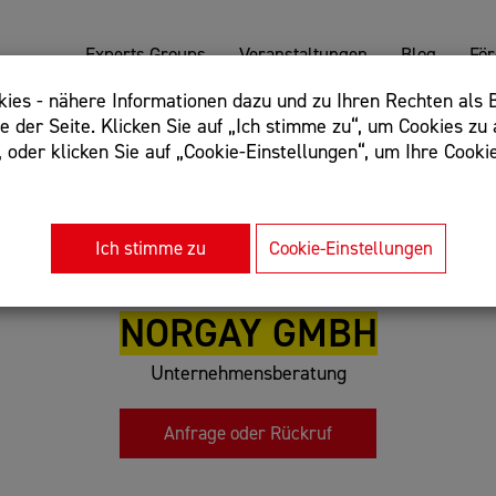
Experts Groups
Veranstaltungen
Blog
Fö
es - nähere Informationen dazu und zu Ihren Rechten als B
 der Seite. Klicken Sie auf „Ich stimme zu“, um Cookies zu 
oder klicken Sie auf „Cookie-Einstellungen“, um Ihre Cookie
: Begriff einschließen: +webshop, Begriff ausschließen: -we
rnet of things"
Ich stimme zu
Cookie-Einstellungen
NORGAY GMBH
Unternehmensberatung
Anfrage oder Rückruf