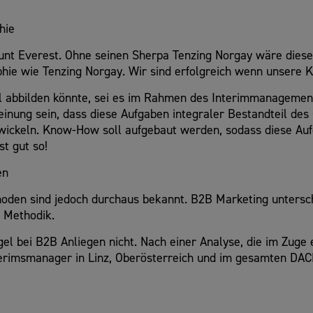
hie
unt Everest. Ohne seinen Sherpa Tenzing Norgay wäre diese
hie wie Tenzing Norgay. Wir sind erfolgreich wenn unsere K
l abbilden könnte, sei es im Rahmen des Interimmanageme
Meinung sein, dass diese Aufgaben integraler Bestandteil d
entwickeln. Know-How soll aufgebaut werden, sodass diese 
t gut so!
en
thoden sind jedoch durchaus bekannt. B2B Marketing untersch
 Methodik.
gel bei B2B Anliegen nicht. Nach einer Analyse, die im Zuge
terimsmanager in Linz, Oberösterreich und im gesamten DA