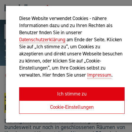
Diese Website verwendet Cookies - nähere
Informationen dazu und zu Ihren Rechten als
Benutzer finden Sie in unserer
Datenschutzerklärung
am Ende der Seite. Klicken
Hilfreiche Suchparameter: Begriff einschließen:
Sie auf „Ich stimme zu“, um Cookies zu
+webshop, Begriff ausschließen: -webshop, Exakter
akzeptieren und direkt unsere Webseite besuchen
Suchbegriff: "internet of things"
zu können, oder klicken Sie auf „Cookie-
Einstellungen“, um Ihre Cookies selbst zu
Blog
Schutzmasken: USt.-Befreiung
verwalten. Hier finden Sie unser
Impressum
.
Ich stimme zu
SCHUTZMASKEN: UST.-
BEFREIUNG
Cookie-Einstellungen
Die allgemeine FFP2-Maskenpflicht gilt ja
bundesweit nur noch in geschlossenen Räumen von