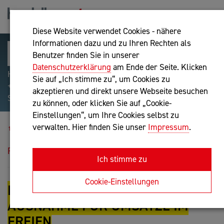
Diese Website verwendet Cookies - nähere
Informationen dazu und zu Ihren Rechten als
Benutzer finden Sie in unserer
Datenschutzerklärung
am Ende der Seite. Klicken
Hilfreiche Suchparameter: Begriff einschließen:
Sie auf „Ich stimme zu“, um Cookies zu
+webshop, Begriff ausschließen: -webshop, Exakter
akzeptieren und direkt unsere Webseite besuchen
Suchbegriff: "internet of things"
zu können, oder klicken Sie auf „Cookie-
Einstellungen“, um Ihre Cookies selbst zu
Blog
verwalten. Hier finden Sie unser
Impressum
.
Registrierkassenpflicht: Ausnahme für Umsätze im
Freien
Ich stimme zu
Cookie-Einstellungen
REGISTRIERKASSENPFLICHT:
AUSNAHME FÜR UMSÄTZE IM
FREIEN