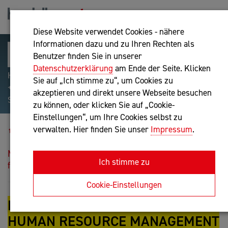
Diese Website verwendet Cookies - nähere
Informationen dazu und zu Ihren Rechten als
Benutzer finden Sie in unserer
Datenschutzerklärung
am Ende der Seite. Klicken
Hilfreiche Suchparameter: Begriff einschließen:
Sie auf „Ich stimme zu“, um Cookies zu
+webshop, Begriff ausschließen: -webshop, Exakter
akzeptieren und direkt unsere Webseite besuchen
Suchbegriff: "internet of things"
zu können, oder klicken Sie auf „Cookie-
Einstellungen“, um Ihre Cookies selbst zu
Blog
verwalten. Hier finden Sie unser
Impressum
.
News aus der Experts Group Human Resource
Management zum Thema: Digitalisierung als Bedrohung
Ich stimme zu
für den eigenen Job?
Cookie-Einstellungen
NEWS AUS DER EXPERTS GROUP
HUMAN RESOURCE MANAGEMENT