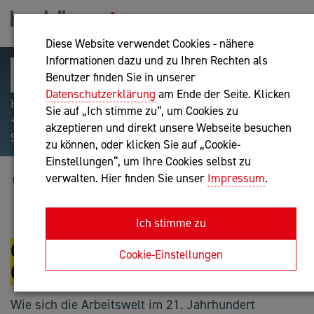
Diese Website verwendet Cookies - nähere
Informationen dazu und zu Ihren Rechten als
Benutzer finden Sie in unserer
Datenschutzerklärung
am Ende der Seite. Klicken
Hilfreiche Suchparameter: Begriff einschließen:
Sie auf „Ich stimme zu“, um Cookies zu
+webshop, Begriff ausschließen: -webshop, Exakter
akzeptieren und direkt unsere Webseite besuchen
Suchbegriff: "internet of things"
zu können, oder klicken Sie auf „Cookie-
Einstellungen“, um Ihre Cookies selbst zu
Blog
verwalten. Hier finden Sie unser
Impressum
.
Gesunde Mitarbeitende = Gesundes Unternehmen
Ich stimme zu
GESUNDE MITARBEITENDE =
Cookie-Einstellungen
GESUNDES UNTERNEHMEN
Wie sich die Arbeitswelt im 21. Jahrhundert