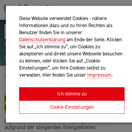
Diese Website verwendet Cookies - nähere
Informationen dazu und zu Ihren Rechten als
Benutzer finden Sie in unserer
Datenschutzerklärung
am Ende der Seite. Klicken
Hilfreiche Suchparameter: Begriff einschließen:
Sie auf „Ich stimme zu“, um Cookies zu
+webshop, Begriff ausschließen: -webshop, Exakter
akzeptieren und direkt unsere Webseite besuchen
Suchbegriff: "internet of things"
zu können, oder klicken Sie auf „Cookie-
Einstellungen“, um Ihre Cookies selbst zu
Blog
Energiekostenentlastungspaket
verwalten. Hier finden Sie unser
Impressum
.
Ich stimme zu
ENERGIEKOSTENENTLASTUNGSPA
KET
Cookie-Einstellungen
Der Nationalrat hat die Entlastungsmaßnahmen
aufgrund der steigenden Energiekosten