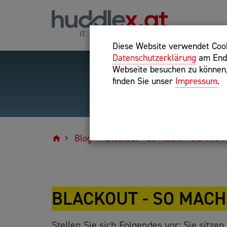
Diese Website verwendet Cooki
Datenschutzerklärung
am Ende
Webseite besuchen zu können, 
finden Sie unser
Impressum
.
Hilfreiche Suchparameter
Exakter Suchbegriff: "inte
Blog
Blackout - So machen Sie ihre I
BLACKOUT - SO MACHE
Stellen Sie sich Folgendes vor: Sie sitzen