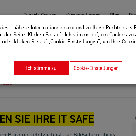
Experts Groups
Veranstaltungen
Blog
Fö
es - nähere Informationen dazu und zu Ihren Rechten als B
 der Seite. Klicken Sie auf „Ich stimme zu“, um Cookies zu 
oder klicken Sie auf „Cookie-Einstellungen“, um Ihre Cookie
: Begriff einschließen: +webshop, Begriff ausschließen: -we
rnet of things"
Ich stimme zu
Cookie-Einstellungen
T safe
N SIE IHRE IT SAFE
 im Büro und plötzlich ist der Bildschirm ihres