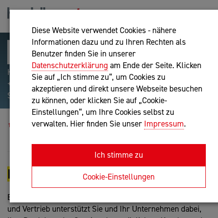
Diese Website verwendet Cookies - nähere
Informationen dazu und zu Ihren Rechten als
Benutzer finden Sie in unserer
Datenschutzerklärung
am Ende der Seite. Klicken
Hilfreiche Suchparameter: Begriff einschließen:
Sie auf „Ich stimme zu“, um Cookies zu
+webshop, Begriff ausschließen: -webshop, Exakter
akzeptieren und direkt unsere Webseite besuchen
Suchbegriff: "internet of things"
zu können, oder klicken Sie auf „Cookie-
Einstellungen“, um Ihre Cookies selbst zu
Unternehmensberatung
verwalten. Hier finden Sie unser
Impressum
.
Marketing und Vertrieb
Ich stimme zu
MARKETING UND VERTRIEB
Cookie-Einstellungen
Ein Unternehmensberater aus dem Fachbereich Marketing
und Vertrieb unterstützt Sie und Ihr Unternehmen dabei,