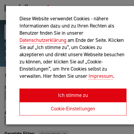
Diese Website verwendet Cookies - nähere
Informationen dazu und zu Ihren Rechten als
Benutzer finden Sie in unserer
Datenschutzerklärung
am Ende der Seite. Klicken
Hilfreiche Suchparameter: Begriff einschließen:
Sie auf „Ich stimme zu“, um Cookies zu
+webshop, Begriff ausschließen: -webshop, Exakter
akzeptieren und direkt unsere Webseite besuchen
Suchbegriff: "internet of things"
zu können, oder klicken Sie auf „Cookie-
Einstellungen“, um Ihre Cookies selbst zu
1-20 von 56
verwalten. Hier finden Sie unser
Impressum
.
Sortierung
Ich stimme zu
Relevanz
Entfernung
A-Z
Z-A
Cookie-Einstellungen
Ansicht
Liste
Karte
Gesetzte Filter: