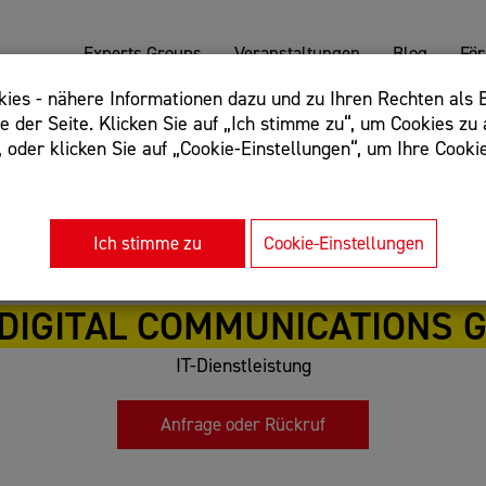
Experts Groups
Veranstaltungen
Blog
Fö
es - nähere Informationen dazu und zu Ihren Rechten als B
 der Seite. Klicken Sie auf „Ich stimme zu“, um Cookies zu 
oder klicken Sie auf „Cookie-Einstellungen“, um Ihre Cookie
: Begriff einschließen: +webshop, Begriff ausschließen: -we
rnet of things"
Ich stimme zu
Cookie-Einstellungen
DIGITAL COMMUNICATIONS G
IT-Dienstleistung
Anfrage oder Rückruf