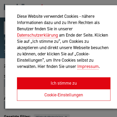
Diese Website verwendet Cookies - nähere
Informationen dazu und zu Ihren Rechten als
Benutzer finden Sie in unserer
Datenschutzerklärung
am Ende der Seite. Klicken
Hilfreiche Suchparameter: Begriff einschließen:
Sie auf „Ich stimme zu“, um Cookies zu
+webshop, Begriff ausschließen: -webshop, Exakter
akzeptieren und direkt unsere Webseite besuchen
Suchbegriff: "internet of things"
zu können, oder klicken Sie auf „Cookie-
Einstellungen“, um Ihre Cookies selbst zu
21-40 von 92
verwalten. Hier finden Sie unser
Impressum
.
Sortierung
Ich stimme zu
Relevanz
Entfernung
A-Z
Z-A
Cookie-Einstellungen
Ansicht
Liste
Karte
Gesetzte Filter: