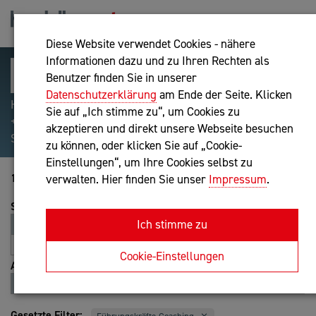
Diese Website verwendet Cookies - nähere
Informationen dazu und zu Ihren Rechten als
Benutzer finden Sie in unserer
Datenschutzerklärung
am Ende der Seite. Klicken
Hilfreiche Suchparameter: Begriff einschließen:
Sie auf „Ich stimme zu“, um Cookies zu
+webshop, Begriff ausschließen: -webshop, Exakter
akzeptieren und direkt unsere Webseite besuchen
Suchbegriff: "internet of things"
zu können, oder klicken Sie auf „Cookie-
Einstellungen“, um Ihre Cookies selbst zu
1-20 von 179
verwalten. Hier finden Sie unser
Impressum
.
Sortierung
Ich stimme zu
Relevanz
Entfernung
A-Z
Z-A
Cookie-Einstellungen
Ansicht
Liste
Karte
Gesetzte Filter: