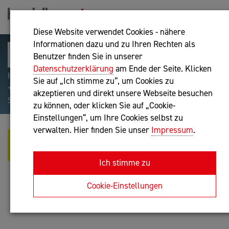
Diese Website verwendet Cookies - nähere
Informationen dazu und zu Ihren Rechten als
Benutzer finden Sie in unserer
Datenschutzerklärung
am Ende der Seite. Klicken
Hilfreiche Suchparameter: Begriff einschließen:
Sie auf „Ich stimme zu“, um Cookies zu
+webshop, Begriff ausschließen: -webshop, Exakter
akzeptieren und direkt unsere Webseite besuchen
Suchbegriff: "internet of things"
zu können, oder klicken Sie auf „Cookie-
Einstellungen“, um Ihre Cookies selbst zu
verwalten. Hier finden Sie unser
Impressum
.
ENBC E.U. - EUROPE NIPPON
BUSINESS CONSULTING
Ich stimme zu
Unternehmensberatung
Cookie-Einstellungen
Anfrage oder Rückruf