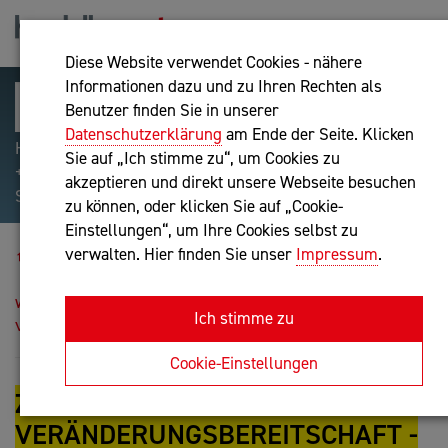
Diese Website verwendet Cookies - nähere
Informationen dazu und zu Ihren Rechten als
Benutzer finden Sie in unserer
Datenschutzerklärung
am Ende der Seite. Klicken
Hilfreiche Suchparameter: Begriff einschließen:
Sie auf „Ich stimme zu“, um Cookies zu
+webshop, Begriff ausschließen: -webshop, Exakter
akzeptieren und direkt unsere Webseite besuchen
Suchbegriff: "internet of things"
zu können, oder klicken Sie auf „Cookie-
Einstellungen“, um Ihre Cookies selbst zu
Blog
verwalten. Hier finden Sie unser
Impressum
.
Zukunftskompetenz Veränderungsbereitschaft - und
warum Führung dabei eine größere Rolle spielt, als
Ich stimme zu
viele glauben
Cookie-Einstellungen
ZUKUNFTSKOMPETENZ
VERÄNDERUNGSBEREITSCHAFT -