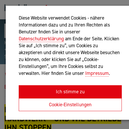
Diese Website verwendet Cookies - nähere
Informationen dazu und zu Ihren Rechten als
Benutzer finden Sie in unserer
Datenschutzerklärung
am Ende der Seite. Klicken
Hilfreiche Suchparameter: Begriff einschließen:
Sie auf „Ich stimme zu“, um Cookies zu
+webshop, Begriff ausschließen: -webshop, Exakter
akzeptieren und direkt unsere Webseite besuchen
Suchbegriff: "internet of things"
zu können, oder klicken Sie auf „Cookie-
Einstellungen“, um Ihre Cookies selbst zu
Blog
verwalten. Hier finden Sie unser
Impressum
.
Der stille Geldabfluss im Handwerk – und wie
Betriebe ihn stoppen
Ich stimme zu
Cookie-Einstellungen
DER STILLE GELDABFLUSS IM
HANDWERK – UND WIE BETRIEBE
IHN STOPPEN