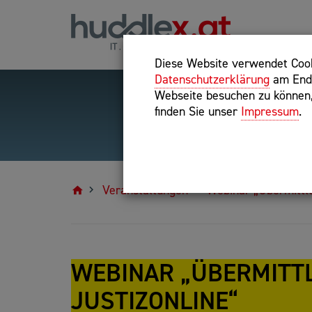
Diese Website verwendet Cooki
Datenschutzerklärung
am Ende
Webseite besuchen zu können, 
finden Sie unser
Impressum
.
Hilfreiche Suchparameter
Exakter Suchbegriff: "inte
Veranstaltungen
Webinar „Übermittlu
WEBINAR „ÜBERMITT
JUSTIZONLINE“