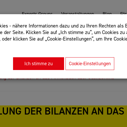
Experts Groups
Veranstaltungen
Blog
Fö
es - nähere Informationen dazu und zu Ihren Rechten als B
 der Seite. Klicken Sie auf „Ich stimme zu“, um Cookies zu 
oder klicken Sie auf „Cookie-Einstellungen“, um Ihre Cookie
: Begriff einschließen: +webshop, Begriff ausschließen: -we
rnet of things"
Ich stimme zu
Cookie-Einstellungen
ng der Bilanzen an das Firmenbuch über JustizOnline“
LUNG DER BILANZEN AN DAS