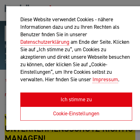
Diese Website verwendet Cookies - nähere
Informationen dazu und zu Ihren Rechten als
Benutzer finden Sie in unserer
Datenschutzerklärung
am Ende der Seite. Klicken
Hilfreiche Suchparameter: Begriff einschließen:
Sie auf „Ich stimme zu“, um Cookies zu
+webshop, Begriff ausschließen: -webshop, Exakter
akzeptieren und direkt unsere Webseite besuchen
Suchbegriff: "internet of things"
zu können, oder klicken Sie auf „Cookie-
Einstellungen“, um Ihre Cookies selbst zu
Veranstaltungen
verwalten. Hier finden Sie unser
Impressum
.
Vermögens- und Unternehmensschutz richtig
managen!
Ich stimme zu
Cookie-Einstellungen
VERMÖGENS- UND
UNTERNEHMENSSCHUTZ RICHTIG
MANAGEN!