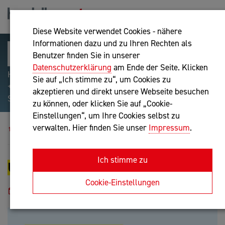
Diese Website verwendet Cookies - nähere
Informationen dazu und zu Ihren Rechten als
Benutzer finden Sie in unserer
Datenschutzerklärung
am Ende der Seite. Klicken
Hilfreiche Suchparameter: Begriff einschließen:
Sie auf „Ich stimme zu“, um Cookies zu
+webshop, Begriff ausschließen: -webshop, Exakter
akzeptieren und direkt unsere Webseite besuchen
Suchbegriff: "internet of things"
zu können, oder klicken Sie auf „Cookie-
Einstellungen“, um Ihre Cookies selbst zu
Veranstaltungen
Update Rechnungswesen
verwalten. Hier finden Sie unser
Impressum
.
Ich stimme zu
UPDATE RECHNUNGSWESEN
Cookie-Einstellungen
15.10.2026
17:30 - 20:00
WKOÖ