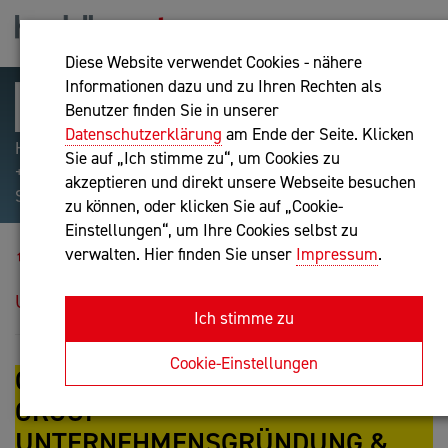
Diese Website verwendet Cookies - nähere
Informationen dazu und zu Ihren Rechten als
Benutzer finden Sie in unserer
Datenschutzerklärung
am Ende der Seite. Klicken
Hilfreiche Suchparameter: Begriff einschließen:
Sie auf „Ich stimme zu“, um Cookies zu
+webshop, Begriff ausschließen: -webshop, Exakter
akzeptieren und direkt unsere Webseite besuchen
Suchbegriff: "internet of things"
zu können, oder klicken Sie auf „Cookie-
Einstellungen“, um Ihre Cookies selbst zu
Veranstaltungen
verwalten. Hier finden Sie unser
Impressum
.
Quartalsmeeting der Experts Group
Unternehmensgründung & StartUp
Ich stimme zu
Cookie-Einstellungen
QUARTALSMEETING DER EXPERTS
GROUP
UNTERNEHMENSGRÜNDUNG &