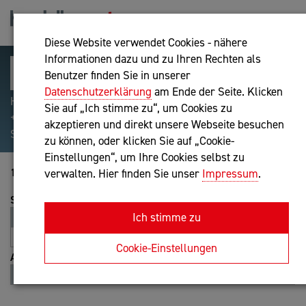
Diese Website verwendet Cookies - nähere
Informationen dazu und zu Ihren Rechten als
Benutzer finden Sie in unserer
Datenschutzerklärung
am Ende der Seite. Klicken
Hilfreiche Suchparameter: Begriff einschließen:
Sie auf „Ich stimme zu“, um Cookies zu
+webshop, Begriff ausschließen: -webshop, Exakter
akzeptieren und direkt unsere Webseite besuchen
Suchbegriff: "internet of things"
zu können, oder klicken Sie auf „Cookie-
Einstellungen“, um Ihre Cookies selbst zu
1-20 von 8458
verwalten. Hier finden Sie unser
Impressum
.
Sortierung
Ich stimme zu
Relevanz
Entfernung
A-Z
Z-A
Cookie-Einstellungen
Ansicht
Liste
Karte