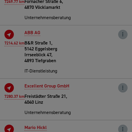
Fornacher Straße 6,
7249.77 km
4870 Vöcklamarkt
Unternehmensberatung
ABB AG
B&R Straße 1,
7214.62 km
5142 Eggelsberg
Irrseeblick 47,
4893 Tiefgraben
IT-Dienstleistung
Excellent Group GmbH
Freistädter Straße 21,
7280.37 km
4040 Linz
Unternehmensberatung
Mario Hickl