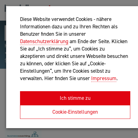
Diese Website verwendet Cookies - nähere
Informationen dazu und zu Ihren Rechten als
Benutzer finden Sie in unserer
Datenschutzerklärung
am Ende der Seite. Klicken
Hilfreiche Suchparameter: Begriff einschließen:
Sie auf „Ich stimme zu“, um Cookies zu
+webshop, Begriff ausschließen: -webshop, Exakter
akzeptieren und direkt unsere Webseite besuchen
Suchbegriff: "internet of things"
zu können, oder klicken Sie auf „Cookie-
Einstellungen“, um Ihre Cookies selbst zu
verwalten. Hier finden Sie unser
Impressum
.
MARIO HICKL
Unternehmensberatung, IT-Dienstleistung
Ich stimme zu
Anfrage oder Rückruf
Cookie-Einstellungen