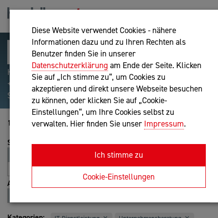
Diese Website verwendet Cookies - nähere
Informationen dazu und zu Ihren Rechten als
Benutzer finden Sie in unserer
Datenschutzerklärung
am Ende der Seite. Klicken
Hilfreiche Suchparameter: Begriff einschließen:
Sie auf „Ich stimme zu“, um Cookies zu
+webshop, Begriff ausschließen: -webshop, Exakter
akzeptieren und direkt unsere Webseite besuchen
Suchbegriff: "internet of things"
zu können, oder klicken Sie auf „Cookie-
Einstellungen“, um Ihre Cookies selbst zu
1-20 von 8471
verwalten. Hier finden Sie unser
Impressum
.
Sortierung
Ich stimme zu
Relevanz
Entfernung
A-Z
Z-A
Cookie-Einstellungen
Ansicht
Liste
Karte
Kategorien: