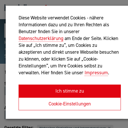
Diese Website verwendet Cookies - nähere
Informationen dazu und zu Ihren Rechten als
Benutzer finden Sie in unserer
Datenschutzerklärung
am Ende der Seite. Klicken
Hilfreiche Suchparameter: Begriff einschließen:
Sie auf „Ich stimme zu“, um Cookies zu
+webshop, Begriff ausschließen: -webshop, Exakter
akzeptieren und direkt unsere Webseite besuchen
Suchbegriff: "internet of things"
zu können, oder klicken Sie auf „Cookie-
Einstellungen“, um Ihre Cookies selbst zu
121-140 von 143
verwalten. Hier finden Sie unser
Impressum
.
Sortierung
Ich stimme zu
Relevanz
Entfernung
A-Z
Z-A
Cookie-Einstellungen
Ansicht
Liste
Karte
Gesetzte Filter: