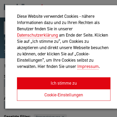
Diese Website verwendet Cookies - nähere
Informationen dazu und zu Ihren Rechten als
Benutzer finden Sie in unserer
Datenschutzerklärung
am Ende der Seite. Klicken
Hilfreiche Suchparameter: Begriff einschließen:
Sie auf „Ich stimme zu“, um Cookies zu
+webshop, Begriff ausschließen: -webshop, Exakter
akzeptieren und direkt unsere Webseite besuchen
Suchbegriff: "internet of things"
zu können, oder klicken Sie auf „Cookie-
Einstellungen“, um Ihre Cookies selbst zu
1-20 von 83
verwalten. Hier finden Sie unser
Impressum
.
Sortierung
Ich stimme zu
Relevanz
Entfernung
A-Z
Z-A
Cookie-Einstellungen
Ansicht
Liste
Karte
Gesetzte Filter: