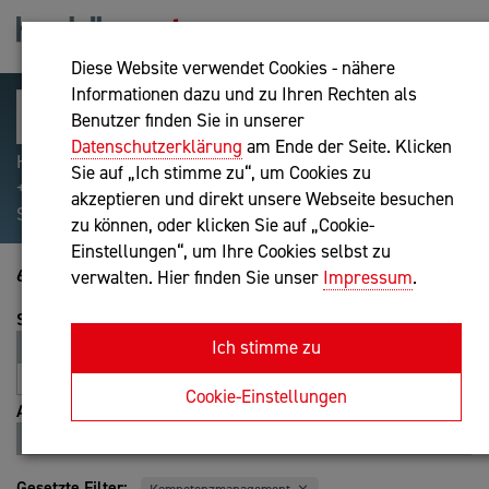
Diese Website verwendet Cookies - nähere
Informationen dazu und zu Ihren Rechten als
Benutzer finden Sie in unserer
Datenschutzerklärung
am Ende der Seite. Klicken
Hilfreiche Suchparameter: Begriff einschließen:
Sie auf „Ich stimme zu“, um Cookies zu
+webshop, Begriff ausschließen: -webshop, Exakter
akzeptieren und direkt unsere Webseite besuchen
Suchbegriff: "internet of things"
zu können, oder klicken Sie auf „Cookie-
Einstellungen“, um Ihre Cookies selbst zu
61-80 von 100
verwalten. Hier finden Sie unser
Impressum
.
Sortierung
Ich stimme zu
Relevanz
Entfernung
A-Z
Z-A
Cookie-Einstellungen
Ansicht
Liste
Karte
Gesetzte Filter: