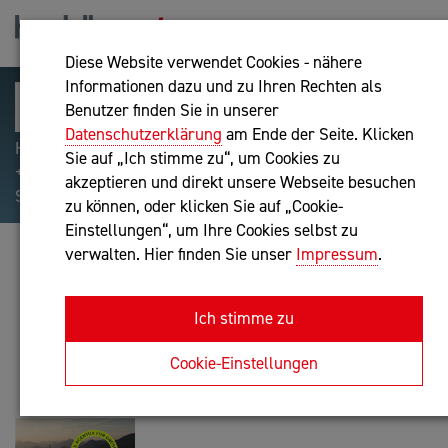
Diese Website verwendet Cookies - nähere
Informationen dazu und zu Ihren Rechten als
Benutzer finden Sie in unserer
Datenschutzerklärung
am Ende der Seite. Klicken
Hilfreiche Suchparameter: Begriff einschließen:
Sie auf „Ich stimme zu“, um Cookies zu
+webshop, Begriff ausschließen: -webshop, Exakter
akzeptieren und direkt unsere Webseite besuchen
Suchbegriff: "internet of things"
zu können, oder klicken Sie auf „Cookie-
Einstellungen“, um Ihre Cookies selbst zu
verwalten. Hier finden Sie unser
Impressum
.
BEYONDMIND OG
Unternehmensberatung
Ich stimme zu
Anfrage oder Rückruf
Cookie-Einstellungen