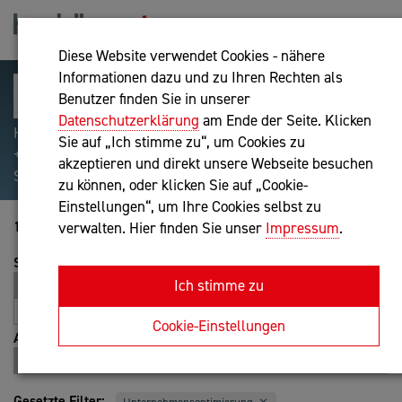
Diese Website verwendet Cookies - nähere
Informationen dazu und zu Ihren Rechten als
Benutzer finden Sie in unserer
Datenschutzerklärung
am Ende der Seite. Klicken
Hilfreiche Suchparameter: Begriff einschließen:
Sie auf „Ich stimme zu“, um Cookies zu
+webshop, Begriff ausschließen: -webshop, Exakter
akzeptieren und direkt unsere Webseite besuchen
Suchbegriff: "internet of things"
zu können, oder klicken Sie auf „Cookie-
Einstellungen“, um Ihre Cookies selbst zu
1-20 von 221
verwalten. Hier finden Sie unser
Impressum
.
Sortierung
Ich stimme zu
Relevanz
Entfernung
A-Z
Z-A
Cookie-Einstellungen
Ansicht
Liste
Karte
Gesetzte Filter: