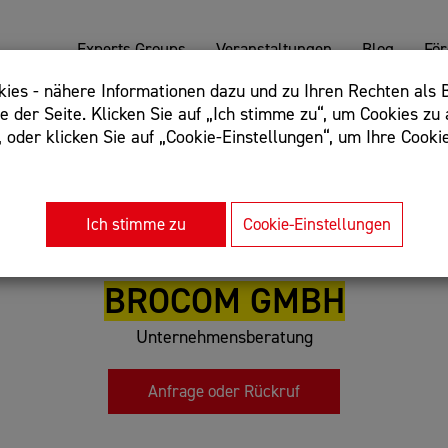
Experts Groups
Veranstaltungen
Blog
Fö
es - nähere Informationen dazu und zu Ihren Rechten als B
 der Seite. Klicken Sie auf „Ich stimme zu“, um Cookies zu 
oder klicken Sie auf „Cookie-Einstellungen“, um Ihre Cookie
: Begriff einschließen: +webshop, Begriff ausschließen: -we
rnet of things"
Ich stimme zu
Cookie-Einstellungen
BROCOM GMBH
Unternehmensberatung
Anfrage oder Rückruf