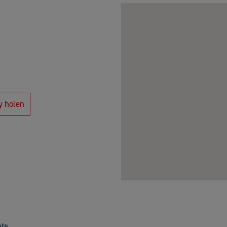
y holen
ate